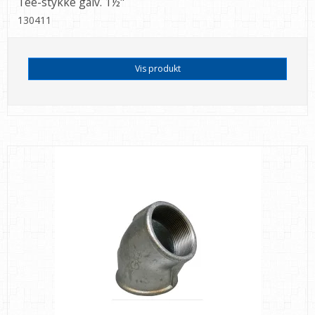
Tee-stykke galv. 1½"
130411
Vis produkt