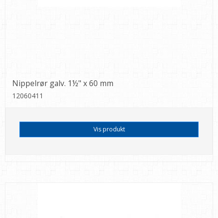
Nippelrør galv. 1½" x 60 mm
12060411
Vis produkt