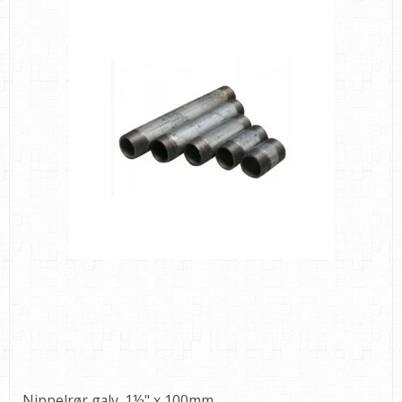
Nippelrør galv. 1½" x 100mm