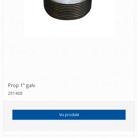
Prop 1" galv.
291408
Vis produkt