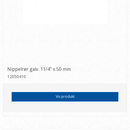
Nippelrør galv. 11/4" x 50 mm
12050410
Vis produkt