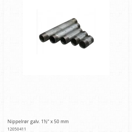
Nippelrør galv. 1½" x 50 mm
12050411