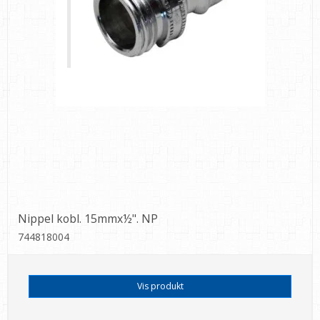
Nippel kobl. 15mmx½". NP
744818004
Vis produkt