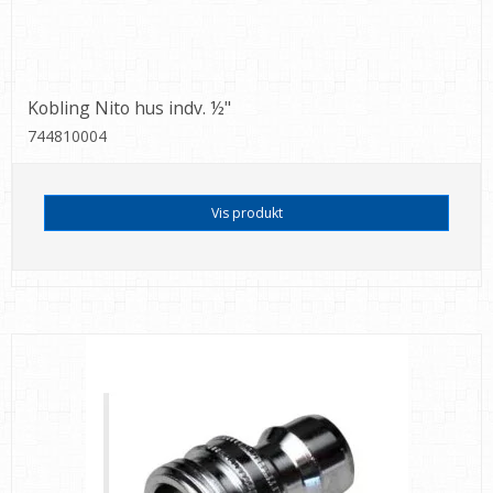
Kobling Nito hus indv. ½"
744810004
Vis produkt