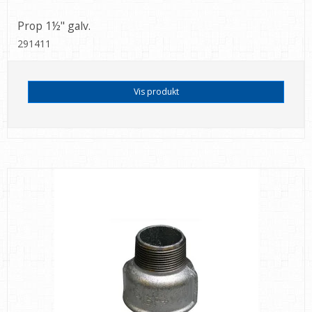
Prop 1½" galv.
291411
Vis produkt