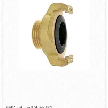
GEKA kobling 3/4" M/URG