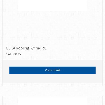
GEKA kobling ½" m/IRG
14160075
Vis produkt