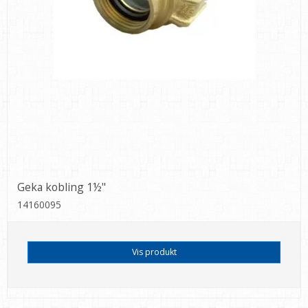
Geka kobling 1½"
14160095
Vis produkt