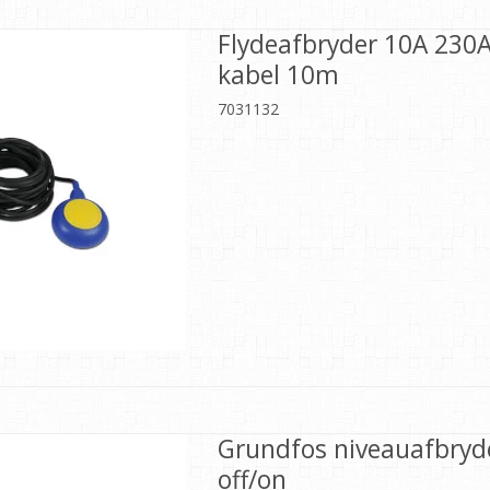
Flydeafbryder 10A 230
kabel 10m
7031132
Grundfos niveauafbryd
off/on