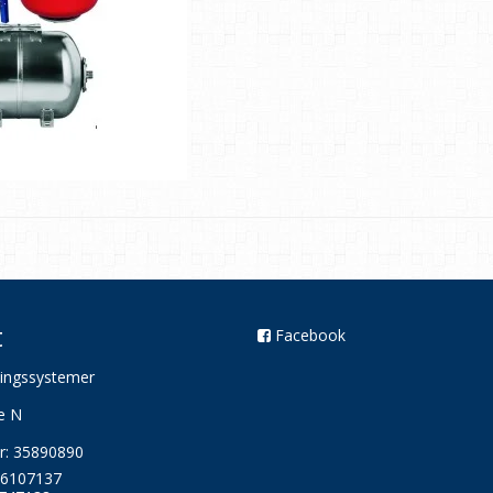
t
Facebook
ingssystemer
e N
: 35890890
6107137