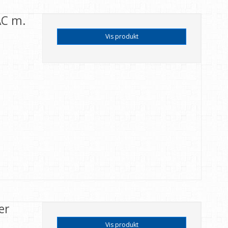
AC m.
Vis produkt
er
Vis produkt