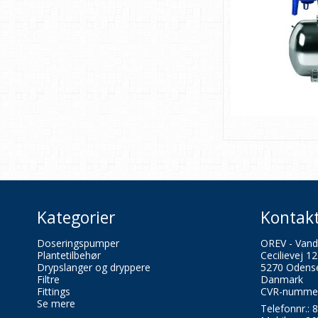
Kategorier
Kontak
Doseringspumper
OREV - Vand
Plantetilbehør
Cecilievej 12
Drypslanger og dryppere
5270 Odens
Filtre
Danmark
Fittings
CVR-nummer
Se mere
Telefonnr.:
8