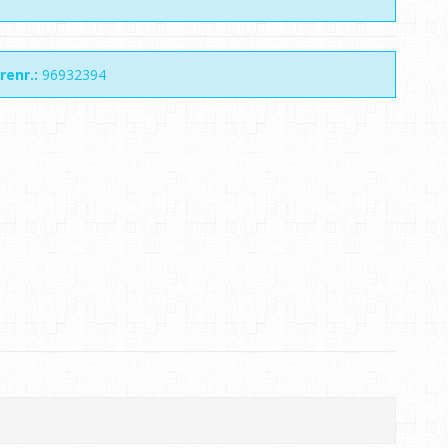
renr.:
96932394