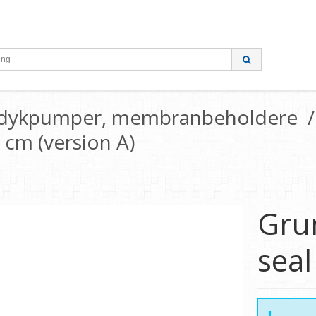
g dykpumper, membranbeholdere
/
 cm (version A)
Grun
seal