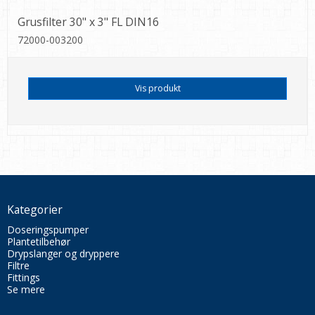
Grusfilter 30" x 3" FL DIN16
72000-003200
Vis produkt
Kategorier
Doseringspumper
Plantetilbehør
Drypslanger og dryppere
Filtre
Fittings
Se mere